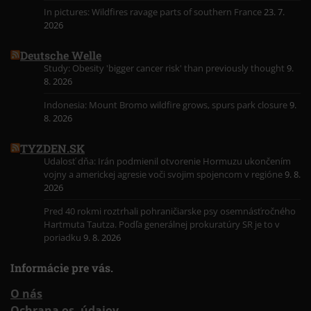
In pictures: Wildfires ravage parts of southern France
23. 7.
2026
Deutsche Welle
Study: Obesity 'bigger cancer risk' than previously thought
9.
8. 2026
Indonesia: Mount Bromo wildfire grows, spurs park closure
9.
8. 2026
TYZDEN.SK
Udalosť dňa: Irán podmienil otvorenie Hormuzu ukončením
vojny a americkej agresie voči svojim spojencom v regióne
9. 8.
2026
Pred 40 rokmi roztrhali pohraničiarske psy osemnásťročného
Hartmuta Tautza. Podľa generálnej prokuratúry SR je to v
poriadku
9. 8. 2026
Informácie pre vás.
O nás
Ochrana os. údajov