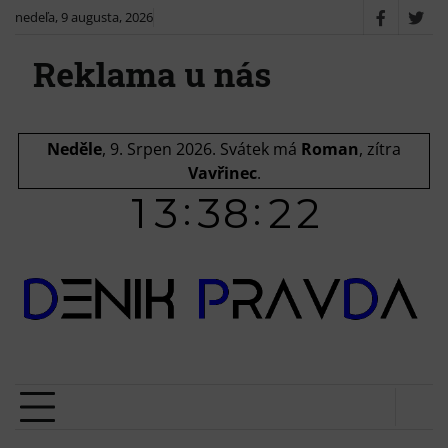
Skip
nedeľa, 9 augusta, 2026
Faceboo
X
to
/
content
Twit
Neděle
, 9. Srpen 2026.
Svátek má
Roman
, zítra
Vavřinec
.