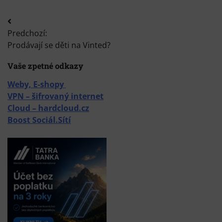
Navigácia
Predchozí:
v
Prodávají se děti na Vinted?
článku
Vaše zpetné odkazy
Weby, E-shopy
VPN – šifrovaný internet
Cloud – hardcloud.cz
Boost Sociál.Sítí