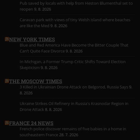
Pub saved by locals with help from Heston Blumenthal set to
reopen
9. 8. 2026
Caravan park with views of tiny Welsh island where beaches
are like the Med
9. 8. 2026
NEW YORK TIMES
Blue and Red America Have Become the Bitter Couple That
Can’t Quite Face Divorce
9. 8. 2026
In Michigan, a Former Trump Critic Shifts Toward Election
Skepticism
9. 8. 2026
THE MOSCOW TIMES
3 Killed in Ukrainian Drone Attack on Belgorod, Russia Says
9.
8. 2026
Ukraine Strikes Oil Refinery in Russia's Krasnodar Region in
Drone Attack
8. 8. 2026
FRANCE 24 NEWS
French police discover remains of five babies in a home in
southeastern France
28. 7. 2026