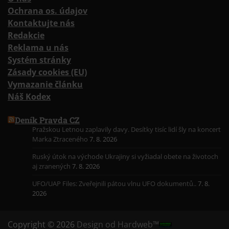
Ochrana os. údajov
Kontaktujte nás
Redakcie
Reklama u nás
Systém stránky
Zásady cookies (EU)
Vymazanie článku
Náš Kodex
Deník Pravda CZ
Pražskou Letnou zaplavily davy. Desítky tisíc lidí šly na koncert
Marka Ztraceného
7. 8. 2026
Ruský útok na východe Ukrajiny si vyžiadal obete na životoch
aj zranených
7. 8. 2026
UFO/UAP Files: Zveřejnili pátou vlnu UFO dokumentů..
7. 8.
2026
Copyright © 2026
Design od Hardweb™