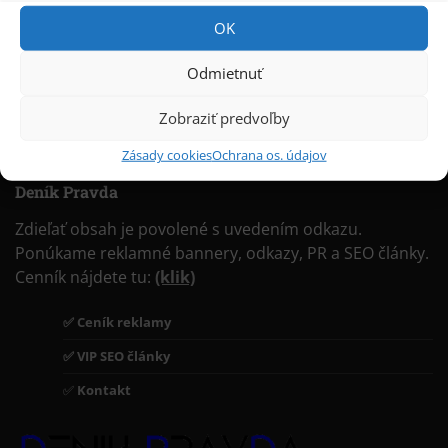
OK
Odmietnuť
Zobraziť predvoľby
Zásady cookies
Ochrana os. údajov
Deník Pravda
Zdieľať obsah je povolené s uvedením odkazu.
Ponúkame reklamné bannery, odkazy, PR a SEO články.
Cenník nájdete tu:
(klik)
✅ Ceník reklamy
✅ VIP SEO články
✅
Kontakt