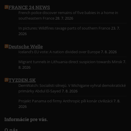
FRANCE 24 NEWS
French police discover remains of five babies in a home in
southeastern France
28. 7. 2026
In pictures: Wildfires ravage parts of southern France
23. 7.
2026
Deutsche Welle
Iceland’s EU vote: A nation divided over Europe
7. 8. 2026
Migrant tunnels in Lithuania direct suspicion towards Minsk
7.
8. 2026
TYZDEN.SK
DemWatch: Socialisti silnejú. V Michigane vyhral demokratické
primárky Abdul El-Sayed
7. 8. 2026
Projekt Panama od firmy Anthropic píli konár civilizácii
7. 8.
2026
Informácie pre vás.
O nás