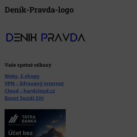
Deník-Pravda-logo
Vaše zpetné odkazy
Weby, E-shopy
VPN – šifrovaný internet
Cloud – hardcloud.cz
Boost Sociál.Sítí