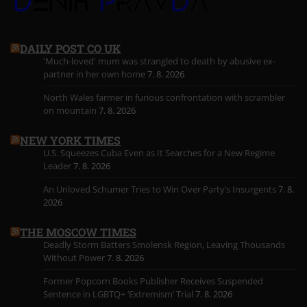
DAILY POST CO UK
'Much-loved' mum was strangled to death by abusive ex-
partner in her own home
7. 8. 2026
North Wales farmer in furious confrontation with scrambler
on mountain
7. 8. 2026
NEW YORK TIMES
U.S. Squeezes Cuba Even as It Searches for a New Regime
Leader
7. 8. 2026
An Unloved Schumer Tries to Win Over Party’s Insurgents
7. 8.
2026
THE MOSCOW TIMES
Deadly Storm Batters Smolensk Region, Leaving Thousands
Without Power
7. 8. 2026
Former Popcorn Books Publisher Receives Suspended
Sentence in LGBTQ+ ‘Extremism’ Trial
7. 8. 2026