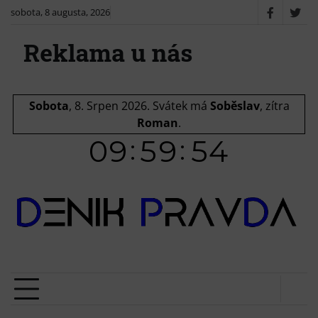
Skip
sobota, 8 augusta, 2026
Faceboo
X
to
/
content
Twit
Sobota
, 8. Srpen 2026.
Svátek má
Soběslav
, zítra
Roman
.