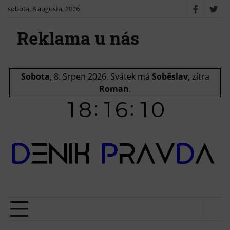
Skip
sobota, 8 augusta, 2026
Faceboo
X
to
/
content
Twit
Sobota
, 8. Srpen 2026.
Svátek má
Soběslav
, zítra
Roman
.