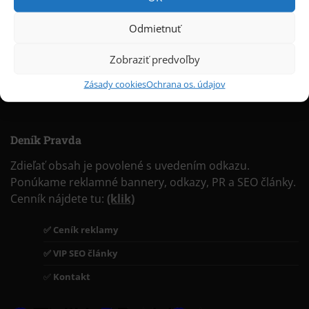
Odmietnuť
Zobraziť predvoľby
Zásady cookies
Ochrana os. údajov
Deník Pravda
Zdieľať obsah je povolené s uvedením odkazu.
Ponúkame reklamné bannery, odkazy, PR a SEO články.
Cenník nájdete tu:
(klik)
✅ Ceník reklamy
✅ VIP SEO články
✅
Kontakt