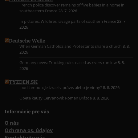
French police discover remains of five babies in a home in
southeastern France
28. 7. 2026
In pictures: Wildfires ravage parts of southern France
23. 7.
2026
Deutsche Welle
When German Catholics and Protestants share a church
8. 8.
2026
Germany news: Trucking rules eased as rivers run low
8. 8.
2026
TYZDEN.SK
.pod lampou: Je Izrael v práve, alebo je vinný?
8. 8. 2026
Obete kauzy Cervanová: Roman Brázda
8. 8. 2026
Informácie pre vás.
O nás
Ochrana os. údajov
Kontaktujte nás