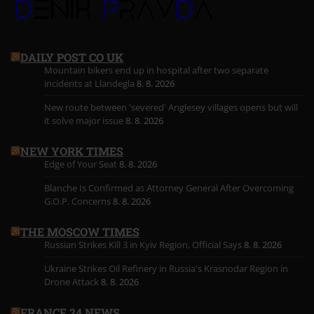
DAILY POST CO UK
Mountain bikers end up in hospital after two separate
incidents at Llandegla
8. 8. 2026
New route between 'severed' Anglesey villages opens but will
it solve major issue
8. 8. 2026
NEW YORK TIMES
Edge of Your Seat
8. 8. 2026
Blanche Is Confirmed as Attorney General After Overcoming
G.O.P. Concerns
8. 8. 2026
THE MOSCOW TIMES
Russian Strikes Kill 3 in Kyiv Region, Official Says
8. 8. 2026
Ukraine Strikes Oil Refinery in Russia's Krasnodar Region in
Drone Attack
8. 8. 2026
FRANCE 24 NEWS