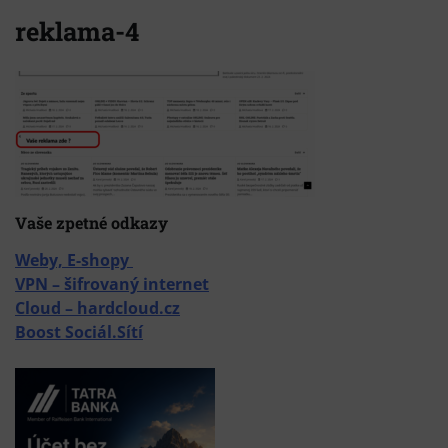
reklama-4
Vaše zpetné odkazy
Weby, E-shopy
VPN – šifrovaný internet
Cloud – hardcloud.cz
Boost Sociál.Sítí